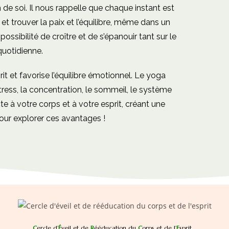
n de soi. Il nous rappelle que chaque instant est
et trouver la paix et l’équilibre, même dans un
ossibilité de croître et de s’épanouir tant sur le
quotidienne.
rit et favorise l’équilibre émotionnel. Le yoga
tress, la concentration, le sommeil, le système
cte à votre corps et à votre esprit, créant une
ur explorer ces avantages !
C
ercle d’
É
veil et de
R
ééducation du
C
orps et de l’
E
sprit