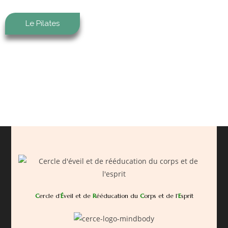
Le Pilates
C
ercle d’
É
veil et de
R
ééducation du
C
orps et de l’
E
sprit