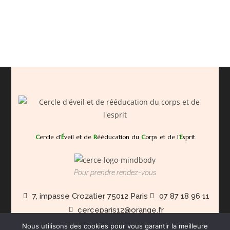
C
ercle d’
É
veil et de
R
ééducation du
C
orps et de l’
E
sprit
Pour prendre rendez-vous
7, impasse Crozatier 75012 Paris
07 87 18 96 11
cerceparis12@orange.fr
Nous utilisons des cookies pour vous garantir la meilleure