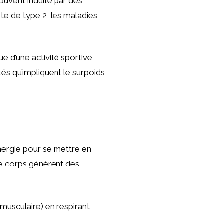
ouvent induite par des
ète de type 2, les maladies
ue d’une activité sportive
tés qu’impliquent le surpoids
nergie pour se mettre en
re corps génèrent des
musculaire) en respirant