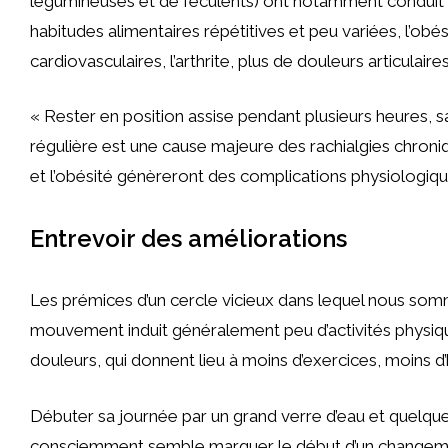
légumineuses et de féculents) ont notamment conduit à
habitudes alimentaires répétitives et peu variées, l’ob
cardiovasculaires, l’arthrite, plus de douleurs articulair
« Rester en position assise pendant plusieurs heures, sa
régulière est une cause majeure des rachialgies chronique
et l’obésité génèreront des complications physiologiqu
Entrevoir des améliorations
Les prémices d’un cercle vicieux dans lequel nous som
mouvement induit généralement peu d’activités physiqu
douleurs, qui donnent lieu à moins d’exercices, moins d’h
Débuter sa journée par un grand verre d’eau et quelqu
consciemment semble marquer le début d’un changemen