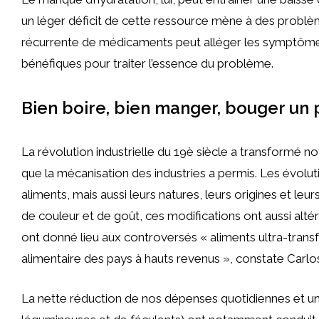
un léger déficit de cette ressource mène à des problème
récurrente de médicaments peut alléger les symptômes, e
bénéfiques pour traiter l’essence du problème.
Bien boire, bien manger, bouger un
La révolution industrielle du 19è siècle a transformé n
que la mécanisation des industries a permis. Les évolu
aliments, mais aussi leurs natures, leurs origines et l
de couleur et de goût, ces modifications ont aussi alt
ont donné lieu aux controversés « aliments ultra-trans
alimentaire des pays à hauts revenus », constate Carl
La nette réduction de nos dépenses quotidiennes et u