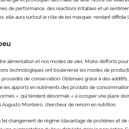
s de performance, des réactions irritables et un sentiment d
lle aura surtout le rôle de les masquer, rendant difficile l
 peu
otre alimentation et nos modes de vies. Moins d’efforts pour
tions technologiques ont bouleversé les modes de productio
eurs procédés de conservation. Obtenues grâce à des additifs
éré les apports en nutriments des produits de consommation
formés », qui tendent désormais « à occuper une place domi
os Augusto Monteiro, chercheur de renom en nutrition.
n tel changement de régime (davantage de protéines et de 