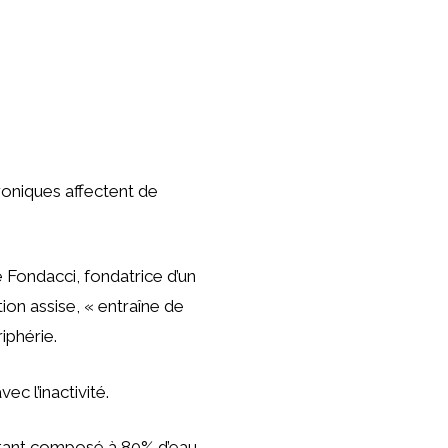
hroniques affectent de
e Fondacci, fondatrice d’un
ion assise, « entraîne de
iphérie.
ec l’inactivité.
étant composé à 80% d’eau,