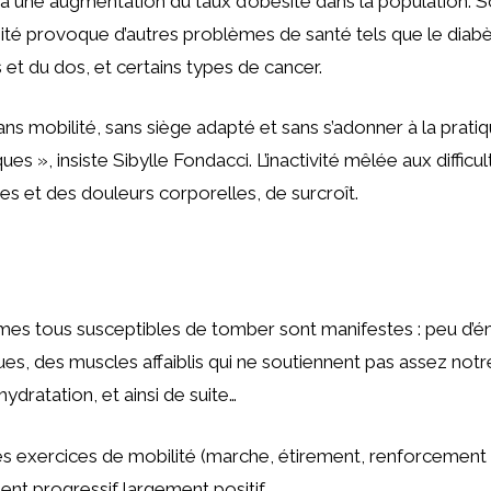
 une augmentation du taux d’obésité dans la population. S
ésité provoque d’autres problèmes de santé tels que le diab
es et du dos, et certains types de cancer.
ns mobilité, sans siège adapté et sans s’adonner à la pratiq
s », insiste Sibylle Fondacci. L’inactivité mêlée aux difficul
es et des douleurs corporelles, de surcroît.
mes tous susceptibles de tomber sont manifestes : peu d’é
es, des muscles affaiblis qui ne soutiennent pas assez not
ydratation, et ainsi de suite…
es exercices de mobilité (marche, étirement, renforcement 
t progressif largement positif.