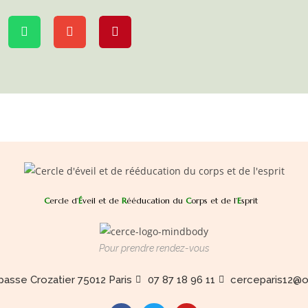
C
ercle d’
É
veil et de
R
ééducation du
C
orps et de l’
E
sprit
Pour prendre rendez-vous
mpasse Crozatier 75012 Paris
07 87 18 96 11
cerceparis12@o