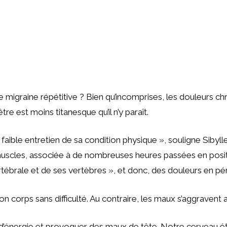
une migraine répétitive ? Bien qu’incomprises, les douleurs c
 est moins titanesque qu’il n’y paraît.
aible entretien de sa condition physique », souligne Sibyll
s muscles, associée à de nombreuses heures passées en posit
tébrale et de ses vertèbres », et donc, des douleurs en pér
on corps sans difficulté. Au contraire, les maux s’aggravent av
se d’énergie et provoquer des maux de tête. Notre cerveau 